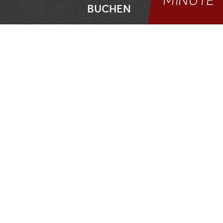
MINUTE
BUCHEN
Winteraktivitäten in den Kitzbüheler Alpen
LANGLAUFURLAU
IM PILLERSEETA
L
Ob im
klassischen Stil
oder in der
sportlichen
Skatingvariante
- beim
Langlaufen in St. Ulrich
am Pillersee
erwartet Dich ein mehr als
110 km