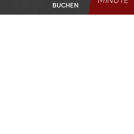
MINUTE
BUCHEN
Bergsport in den Kitzbüheler Alpen
KLETTERSPORT
IM PILLERSEETAL
Die richtige
Ausrüstung
und natürlich
entsprechende
Vorkenntnisse
sind die
Voraussetzungen für