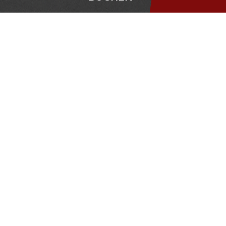
Winterurlaub in St. Ullrich
WINTERWANDERW
IM PILLERSEETAL
Eine schöne Alternative zum Pistentrubel findest
Du bei entspannenden
Winterwanderungen
durch das schöne PillerseeTal
. Auf ca.
100
km
präparierten Wege
kannst Du die