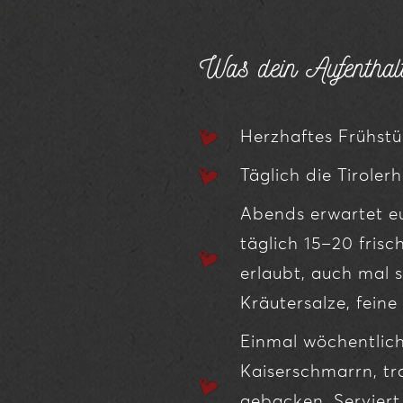
Was dein Aufenthalt 
Herzhaftes Frühstü
Täglich die Tirole
Abends erwartet e
täglich 15–20 fris
erlaubt, auch mal
Kräutersalze, feine
Einmal wöchentlich 
Kaiserschmarrn, tr
gebacken. Servier