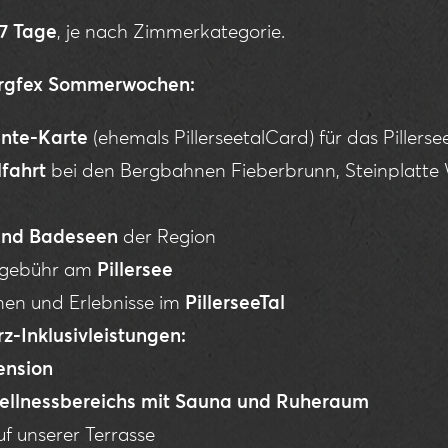
 7 Tage
, je nach Zimmerkategorie.
Bergfex Sommerwochen:
nte-Karte
(ehemals PillerseetalCard) für das Pillerse
lfahrt
bei den Bergbahnen Fieberbrunn, Steinplatte
und Badeseen
der Region
tgebühr am
Pillersee
onen und Erlebnisse im
PillerseeTal
rz-Inklusivleistungen:
ension
llnessbereichs mit Sauna und Ruheraum
f unserer Terrasse