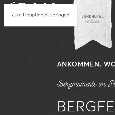
Zum Hauptinhalt springen
ANKOMMEN. WO
Bergmomente im Pil
BERGF