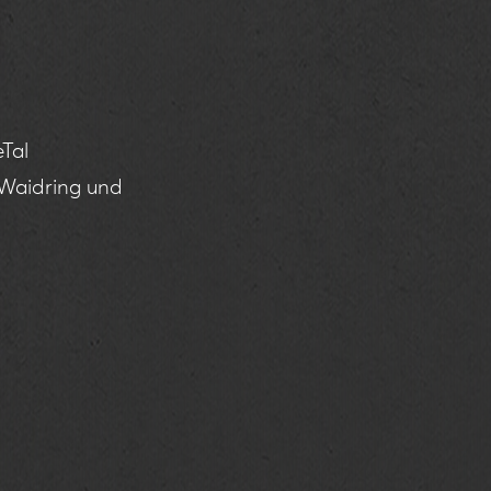
eTal
 Waidring und