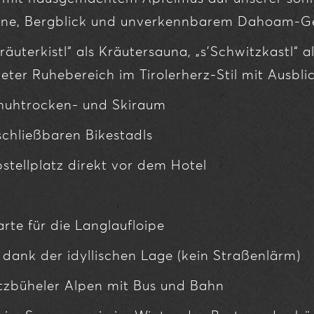
onne, Bergblick und unverkennbarem Dahoam-Ge
uterkistl“ als Kräutersauna, „s’Schwitzkastl“ a
lteter Ruhebereich im Tirolerherz-Stil mit Ausbli
huhtrocken- und Skiraum
chließbaren Bikestadls
stellplatz direkt vor dem Hotel
rte für die Langlaufloipe
dank der idyllischen Lage (kein Straßenlärm)
itzbüheler Alpen mit Bus und Bahn