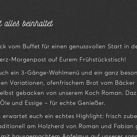
alles beinhaltet
ck vom Buffet für einen genussvollen Start in d
rherz-Morgenpost auf Eurem Frühstückstisch!
uch ein 3-Gänge-Wahlmenü und ein ganz besond
chen Variationen, ofenfrischem Brot vom Bäcker
 selbst gebacken von unserem Koch Roman. Daz
 Öle und Essige – für echte Genießer.
erwartet euch ein echtes Highlight: frisch zube
aditionell am Holzherd von Roman und Fabian g
t mit hausgemachtem Apfelmus auf unserer sonn