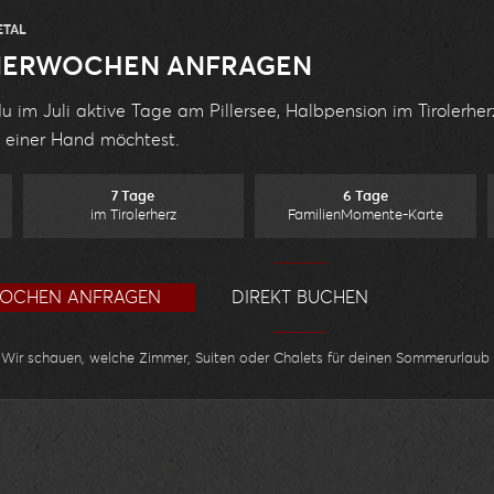
ETAL
MERWOCHEN ANFRAGEN
du im Juli aktive Tage am Pillersee, Halbpension im Tirolerher
 einer Hand möchtest.
7 Tage
6 Tage
im Tirolerherz
FamilienMomente-Karte
OCHEN ANFRAGEN
DIREKT BUCHEN
Wir schauen, welche Zimmer, Suiten oder Chalets für deinen Sommerurlaub 