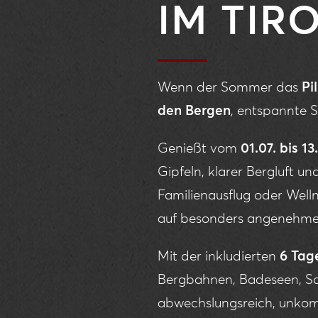
IM TIR
Wenn der Sommer das
Pi
den Bergen
, entspannte S
Genießt vom
01.07. bis 1
Gipfeln, klarer Bergluft u
Familienausflug oder Wel
auf besonders angenehme
Mit der inkludierten
6 Tag
Bergbahnen, Badeseen, S
abwechslungsreich, unkomp