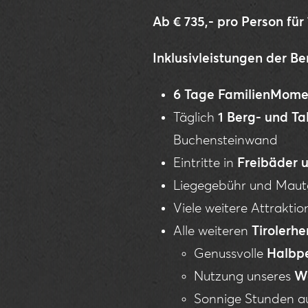
Ab € 735,- pro Person für
Inklusivleistungen der 
6 Tage FamilienMome
Täglich
1 Berg- und Ta
Buchensteinwand
Eintritte in
Freibäder 
Liegegebühr und Mau
Viele weitere Attrakti
Alle weiteren
Tirolerhe
Genussvolle
Halbp
Nutzung unseres
We
Sonnige Stunden au