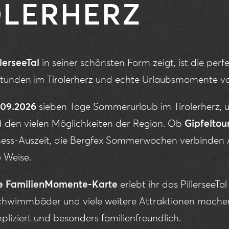
OLERHERZ
llerseeTal
in seiner schönsten Form zeigt, ist die perf
tunden im Tirolerherz und echte Urlaubsmomente voll
3.09.2026
sieben Tage Sommerurlaub im Tirolerherz,
nd den vielen Möglichkeiten der Region. Ob
Gipfeltou
lness-Auszeit, die Bergfex Sommerwochen verbinden 
 Weise.
e FamilienMomente-Karte
erlebt ihr das PillerseeTal
chwimmbäder und viele weitere Attraktionen mach
liziert und besonders familienfreundlich.