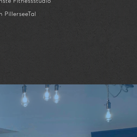
ste Fitnessstudio
 PillerseeTal